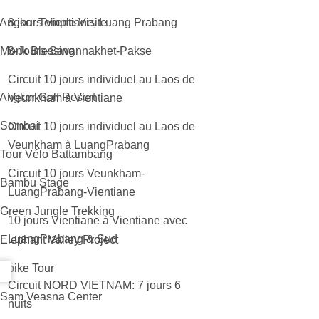
 Angkor Temple Visite
8 jours Vientiane, Luang Prabang
 Monk Blessing
8-Jours-Savannakhet-Pakse
Circuit 10 jours individuel au Laos de
 Angkor Golf Resort
Veunkham à Vientiane
 Sombai
Circuit 10 jours individuel au Laos de
Veunkham à LuangPrabang
 Tour Vélo Battambang
Circuit 10 jours Veunkham-
 Bambu Stage
LuangPrabang-Vientiane
 Green Jungle Trekking
10 jours Vientiane à Vientiane avec
LuangPrabang & Sud
 Elephant Valley Project
 Ebike Tour
Circuit NORD VIETNAM: 7 jours 6
 Sam Veasna Center
nuits