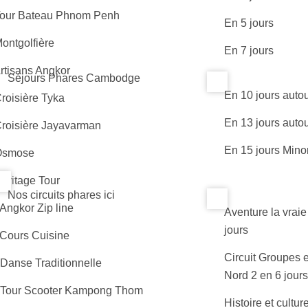
Tour Bateau Phnom Penh
En 5 jours
Montgolfière
En 7 jours
Artisans Angkor
Séjours Phares Cambodge
En 10 jours autou
Croisière Tyka
En 13 jours autou
Croisière Jayavarman
En 15 jours Minor
Osmose
Héritage Tour
Nos circuits phares ici
 Angkor Zip line
Aventure la vraie
jours
 Cours Cuisine
Circuit Groupes 
 Danse Traditionnelle
Nord 2 en 6 jours
 Tour Scooter Kampong Thom
Histoire et cultu