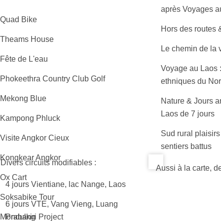
après Voyages 
 Quad Bike
Hors des routes 
 Theams House
Le chemin de la v
 Fête de L'eau
Voyage au Laos 
 Phokeethra Country Club Golf
ethniques du Nor
 Mekong Blue
Nature & Jours a
Laos de 7 jours
 Kampong Phluck
Sud rural plaisir
 Visite Angkor Cieux
sentiers battus
 Kongkear Angkor
Divers circuits modifiables :
Aussi à la carte,
 Ox Cart
4 jours Vientiane, lac Nange, Laos
 Soksabike Tour
6 jours VTE, Vang Vieng, Luang
 Mondulkiri Project
Prabang