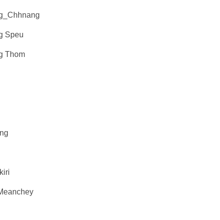
ng_Chhnang
g Speu
g Thom
ong
iri
 Meanchey