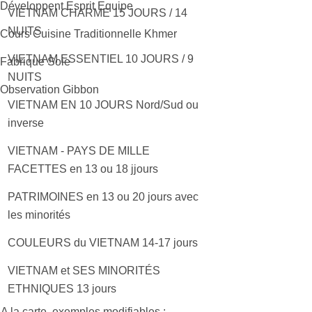
 Développent Esprit Equipe
VIETNAM CHARME 15 JOURS / 14
NUITS
 Cours Cuisine Traditionnelle Khmer
VIETNAM ESSENTIEL 10 JOURS / 9
 Fabrique Soie
NUITS
 Observation Gibbon
VIETNAM EN 10 JOURS Nord/Sud ou
inverse
VIETNAM - PAYS DE MILLE
FACETTES en 13 ou 18 jjours
PATRIMOINES en 13 ou 20 jours avec
les minorités
COULEURS du VIETNAM 14-17 jours
VIETNAM et SES MINORITÉS
ETHNIQUES 13 jours
A la carte, exemples modifiables :