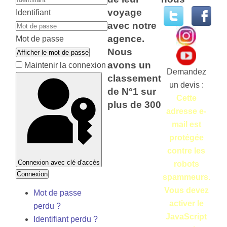
voyage
Identifiant
avec notre
agence.
Mot de passe
Nous
Afficher le mot de passe
avons un
Maintenir la connexion
Demandez
classement
un devis :
de N°1 sur
Cette
plus de 300
adresse e-
mail est
protégée
contre les
Connexion avec clé d'accès
robots
Connexion
spammeurs.
Vous devez
Mot de passe
activer le
perdu ?
JavaScript
Identifiant perdu ?