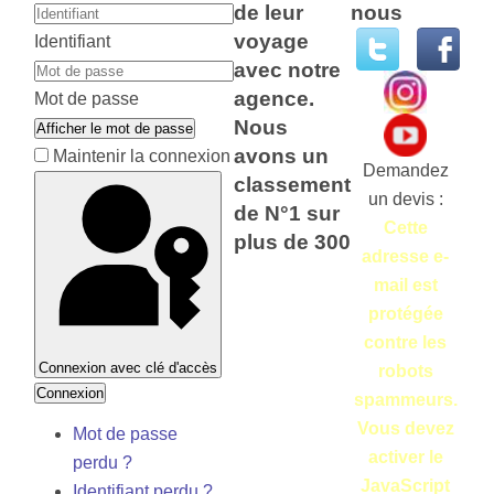
de leur
nous
voyage
Identifiant
avec notre
agence.
Mot de passe
Nous
Afficher le mot de passe
avons un
Maintenir la connexion
Demandez
classement
un devis :
de N°1 sur
Cette
plus de 300
adresse e-
mail est
protégée
contre les
Connexion avec clé d'accès
robots
Connexion
spammeurs.
Vous devez
Mot de passe
activer le
perdu ?
JavaScript
Identifiant perdu ?