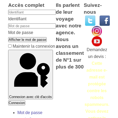
Accès complet
Ils parlent
Suivez-
de leur
nous
voyage
Identifiant
avec notre
agence.
Mot de passe
Nous
Afficher le mot de passe
avons un
Maintenir la connexion
Demandez
classement
un devis :
de N°1 sur
Cette
plus de 300
adresse e-
mail est
protégée
contre les
Connexion avec clé d'accès
robots
Connexion
spammeurs.
Vous devez
Mot de passe