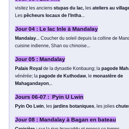
visitez les anciens
stupas du lac,
les
ateliers au vill
Les
pêcheurs locaux de l'Intha
...
Jour 04 : Le lac Inle à Mandalay
Mandalay
... Coucher du soleil depuis la colline de Mand
cuisine indienne, Shan ou chinoise...
Jour 05 : Mandalay
Palais Royal
de la dynastie Konbaung; la
pagode Mah
vénérée; la
pagode de Kuthodaw
, le
monastère de
Mahagandayon
,..
Jours 06-07 : Pyin U Lwin
Pyin Oo Lwin
, les
jardins botaniques
, les jolies
chute
Jour 08 : Mandalay à Bagan en bateau
Croisière :
sur la rive Irrawaddy et prenez ce temps...