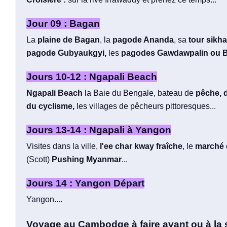
Jour 09 : Bagan
La
plaine de Bagan
, la
pagode Ananda
, sa
tour sikh
pagode Gubyaukgyi,
les
pagodes Gawdawpalin ou 
Jours 10-12 : Ngapali Beach
Ngapali Beach
la Baie du Bengale, bateau de
pêche, 
du cyclisme,
les villages de pêcheurs pittoresques...
Jours 13-14 : Ngapali à Yangon
Visites dans la ville,
l'ee char kway fraîche
, le
marché
(Scott)
Pushing Myanmar
...
Jours 14 : Yangon Départ
Yangon....
Voyage au Cambodge à faire avant ou à la 