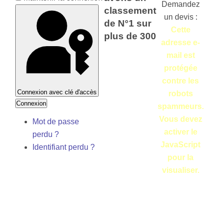
Demandez
classement
un devis :
de N°1 sur
Cette
plus de 300
adresse e-
mail est
protégée
contre les
Connexion avec clé d'accès
robots
Connexion
spammeurs.
Vous devez
Mot de passe
activer le
perdu ?
JavaScript
Identifiant perdu ?
pour la
visualiser.