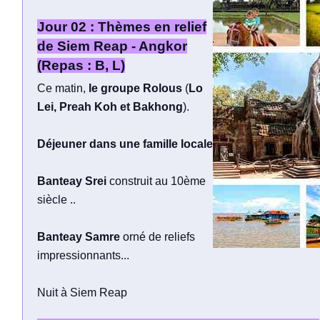
Jour 02 : Thèmes en relief
de Siem Reap - Angkor
(Repas : B, L)
Ce matin,
le groupe Rolous
(
Lo
Lei, Preah Koh et Bakhong
).
Déjeuner dans une famille locale
Banteay Srei
construit au 10ème
siècle ..
Banteay Samre
orné de reliefs
impressionnants...
Nuit à Siem Reap