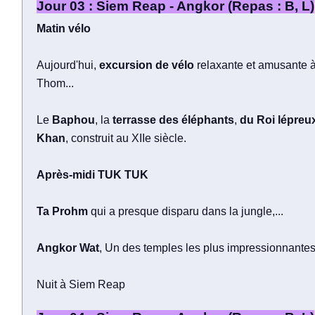
Jour 03 : Siem Reap - Angkor (Repas : B, L)
Matin vélo
Aujourd'hui,
excursion de vélo
relaxante et amusante 
Thom...
Le
Baphou
, la
terrasse des éléphants
,
du Roi lépreu
Khan
, construit au XIIe siècle.
Après-midi TUK TUK
Ta Prohm
qui a presque disparu dans la jungle,...
Angkor Wat
, Un des temples les plus impressionnante
Nuit à Siem Reap