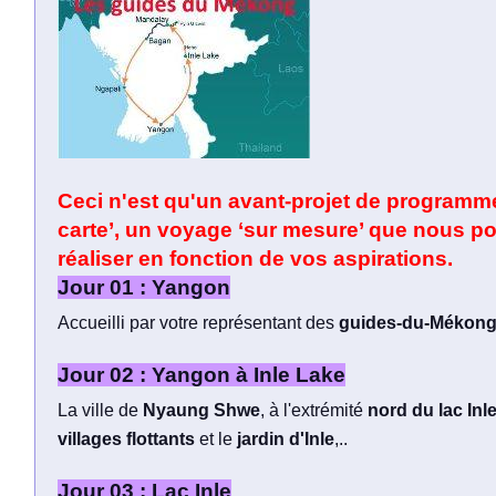
Ceci n'est qu'un avant-projet de programme
carte’, un voyage ‘sur mesure’ que nous 
réaliser en fonction de vos aspirations.
Jour 01 : Yangon
Accueilli par votre représentant des
guides-du-Mékon
Jour 02 : Yangon à Inle Lake
La ville de
Nyaung Shwe
, à l'extrémité
nord du lac Inle
villages flottants
et le
jardin d'Inle
,..
Jour 03 : Lac Inle