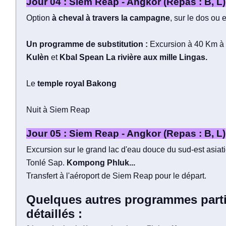
Jour 04 : Siem Reap - Angkor (Repas : B, L)
Option
à cheval à travers la campagne
, sur le dos ou e
Un programme de substitution :
Excursion à 40 Km 
Kulèn
et
Kbal Spean La rivière aux mille Lingas.
Le
temple royal Bakong
Nuit à Siem Reap
Jour 05 : Siem Reap - Angkor (Repas : B, L)
Excursion sur le grand lac d'eau douce du sud-est asiati
Tonlé Sap.
Kompong Phluk...
Transfert à l'aéroport de Siem Reap pour le départ.
Quelques autres programmes part
détaillés :