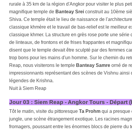
rurale à 35 km de la région d'Angkor pour visiter le plus pet
magnifique temple de
Banteay Srei
construit au 10ème siè
Shiva. Ce temple était le lieu de naissance de l'architecture
classique khmère et le travail de bas-relief est le meilleur e
classique khmer. La structure en grès rose porte une série 
de linteaux, de frontons et de frises frappantes et magnifi
disent que le temple devait être sculpté par des femmes car
trop bons pour les mains d'un homme. Sur le chemin du re
Reap, nous visiterons le temple
Banteay Samre
orné de re
impressionnants représentant des scènes de Vishnu ainsi
légendes de Krishna.
Nuit à Siem Reap
Jour 03 : Siem Reap - Angkor Tours - Départ (
Tôt le matin, visite du pittoresque
Ta Prohm
qui a presque 
jungle, une scène étrangement exotique. Les racines magn
fromagers, poussant entre les énormes blocs de pierre du