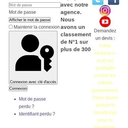
avec notre
agence.
Mot de passe
Nous
Afficher le mot de passe
avons un
Maintenir la connexion
Demandez
classement
un devis :
de N°1 sur
Cette
plus de 300
adresse e-
mail est
protégée
contre les
Connexion avec clé d'accès
robots
Connexion
spammeurs.
Vous devez
Mot de passe
activer le
perdu ?
JavaScript
Identifiant perdu ?
pour la
visualiser.