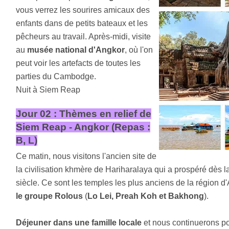
vous verrez les sourires amicaux des
enfants dans de petits bateaux et les
pêcheurs au travail. Après-midi, visite
au
musée national d'Angkor
, où l'on
peut voir les artefacts de toutes les
parties du Cambodge.
Nuit à Siem Reap
Jour 02 : Thèmes en relief de
Siem Reap - Angkor (Repas :
B, L)
Ce matin, nous visitons l'ancien site de
la civilisation khmère de Hariharalaya qui a prospéré dès l
siècle. Ce sont les temples les plus anciens de la région d
le groupe Rolous
(
Lo Lei, Preah Koh et Bakhong
).
Déjeuner dans une famille locale
et nous continuerons po