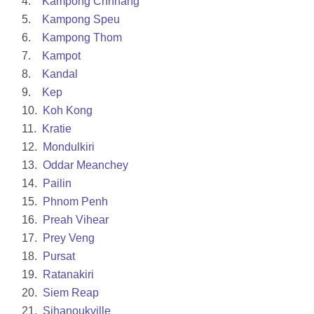
4.
Kampong Chhnang
5.
Kampong Speu
6.
Kampong Thom
7.
Kampot
8.
Kandal
9.
Kep
10.
Koh Kong
11.
Kratie
12.
Mondulkiri
13.
Oddar Meanchey
14.
Pailin
15.
Phnom Penh
16.
Preah Vihear
17.
Prey Veng
18.
Pursat
19.
Ratanakiri
20.
Siem Reap
21.
Sihanoukville