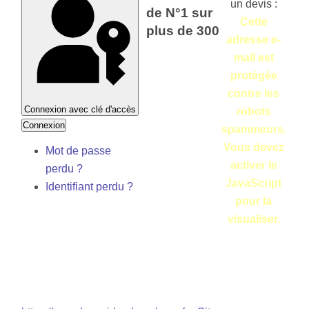
un devis :
de N°1 sur
Cette
plus de 300
adresse e-
mail est
protégée
contre les
Connexion avec clé d'accès
robots
Connexion
spammeurs.
Vous devez
Mot de passe
activer le
perdu ?
JavaScript
Identifiant perdu ?
pour la
visualiser.