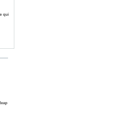
e qui
Reap