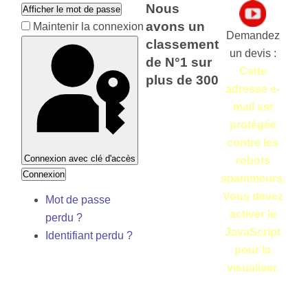
Nous
Afficher le mot de passe
avons un
Maintenir la connexion
Demandez
classement
un devis :
de N°1 sur
Cette
plus de 300
adresse e-
mail est
protégée
contre les
Connexion avec clé d'accès
robots
Connexion
spammeurs.
Vous devez
Mot de passe
activer le
perdu ?
JavaScript
Identifiant perdu ?
pour la
visualiser.